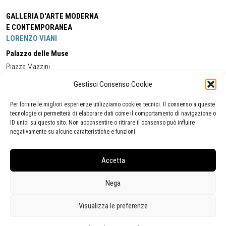
GALLERIA D'ARTE MODERNA
E CONTEMPORANEA
LORENZO VIANI
Palazzo delle Muse
Piazza Mazzini
55049 - Viareggio
Gestisci Consenso Cookie
Tel:
+39 0584 581118
Cell:
+39 338 5714978
(orario apertura Galleria)
Tel:
+39 0584 944580
(orario 09.00/13.00)
Per fornire le migliori esperienze utilizziamo cookies tecnici. Il consenso a queste
Email:
gamc@comune.viareggio.lu.it
tecnologie ci permetterà di elaborare dati come il comportamento di navigazione o
ID unici su questo sito. Non acconsentire o ritirare il consenso può influire
negativamente su alcune caratteristiche e funzioni.
Dichiarazione di accessibilità
Segnalazione di inaccessibilità
Accetta
Politica della privacy
Statistiche
Nega
Visualizza le preferenze