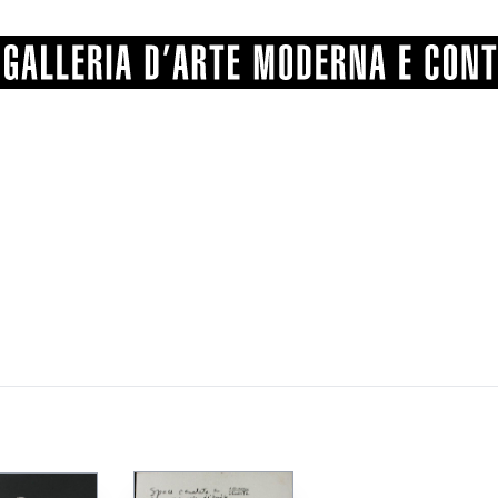
n
GRAFICA
COMUNALE
ANGELONI
PITTURA
BERTI
BONETTI
SCULTURA
CATARSINI
LEVY
STAMPA
LUCARELLI
LUPORINI
ALTRO
MARTINI
MASCHIE
MATRICI XILOGRAFICHE
MICHETTI
PARISI
FOTOGRAFIA
PIERACCINI
PREMIO V
SPOLTI
VARRAUD 
PROVENIENZE VARIE