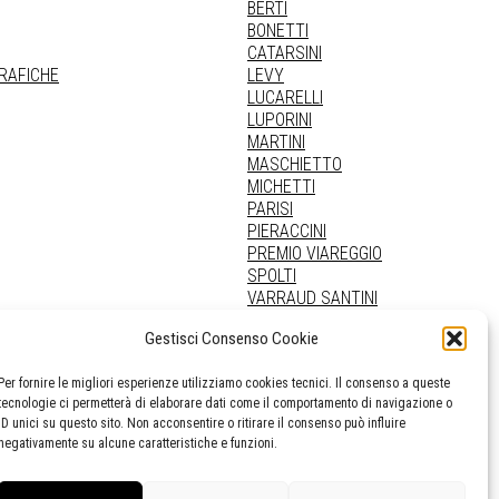
BERTI
BONETTI
CATARSINI
GRAFICHE
LEVY
LUCARELLI
LUPORINI
MARTINI
MASCHIETTO
MICHETTI
PARISI
PIERACCINI
PREMIO VIAREGGIO
SPOLTI
VARRAUD SANTINI
PROVENIENZE VARIE
Gestisci Consenso Cookie
Per fornire le migliori esperienze utilizziamo cookies tecnici. Il consenso a queste
tecnologie ci permetterà di elaborare dati come il comportamento di navigazione o
ID unici su questo sito. Non acconsentire o ritirare il consenso può influire
negativamente su alcune caratteristiche e funzioni.