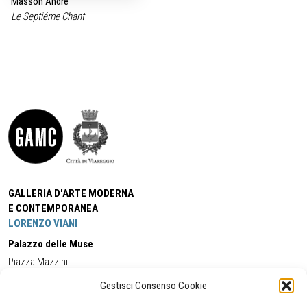
Masson André
Le Septiéme Chant
GALLERIA D'ARTE MODERNA
E CONTEMPORANEA
LORENZO VIANI
Palazzo delle Muse
Piazza Mazzini
55049 - Viareggio
Gestisci Consenso Cookie
Tel:
+39 0584 581118
Cell:
+39 338 5714978
(orario apertura Galleria)