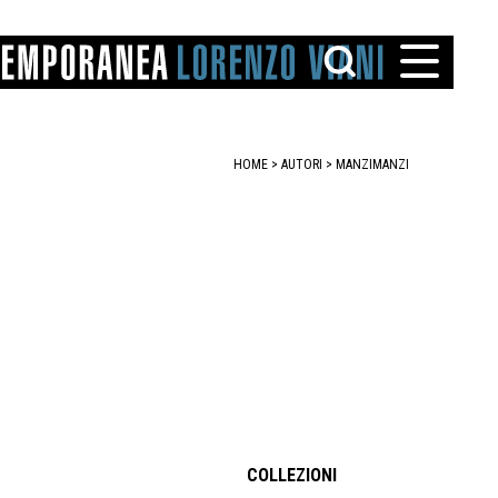
HOME
>
AUTORI
> MANZI
MANZI
TTO
IAREGGIO
SANTINI
COLLEZIONI