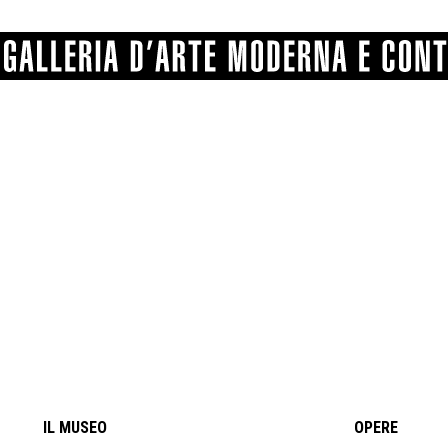
GRAFICA
COMUNALE
ANGELONI
PITTURA
BERTI
BONETTI
SCULTURA
CATARSINI
LEVY
STAMPA
LUCARELLI
LUPORINI
ALTRO
MARTINI
MASCHIE
MATRICI XILOGRAFICHE
MICHETTI
PARISI
FOTOGRAFIA
PIERACCINI
PREMIO V
SPOLTI
VARRAUD 
PROVENIENZE VARIE
IL MUSEO
OPERE