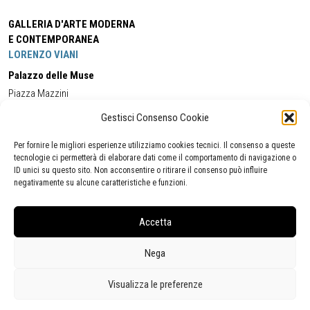
GALLERIA D'ARTE MODERNA
E CONTEMPORANEA
LORENZO VIANI
Palazzo delle Muse
Piazza Mazzini
55049 - Viareggio
Gestisci Consenso Cookie
Tel:
+39 0584 581118
Cell:
+39 338 5714978
(orario apertura Galleria)
Tel:
+39 0584 944580
(orario 09.00/13.00)
Per fornire le migliori esperienze utilizziamo cookies tecnici. Il consenso a queste
Email:
gamc@comune.viareggio.lu.it
tecnologie ci permetterà di elaborare dati come il comportamento di navigazione o
ID unici su questo sito. Non acconsentire o ritirare il consenso può influire
negativamente su alcune caratteristiche e funzioni.
Dichiarazione di accessibilità
Segnalazione di inaccessibilità
Accetta
Politica della privacy
Statistiche
Nega
Visualizza le preferenze