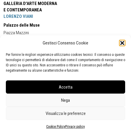
GALLERIA D'ARTE MODERNA
E CONTEMPORANEA
LORENZO VIANI
Palazzo delle Muse
Piazza Mazzini
55049 - Viareggio
Gestisci Consenso Cookie
Tel:
+39 0584 581118
Cell:
+39 338 5714978
(orario apertura Galleria)
Tel:
+39 0584 944580
(orario 09.00/13.00)
Per fornire le migliori esperienze utilizziamo cookies tecnici. Il consenso a queste
Email:
gamc@comune.viareggio.lu.it
tecnologie ci permetterà di elaborare dati come il comportamento di navigazione o
ID unici su questo sito. Non acconsentire o ritirare il consenso può influire
negativamente su alcune caratteristiche e funzioni.
Dichiarazione di accessibilità
Segnalazione di inaccessibilità
Accetta
Politica della privacy
Statistiche
Nega
Visualizza le preferenze
Cookie Policy
Privacy policy