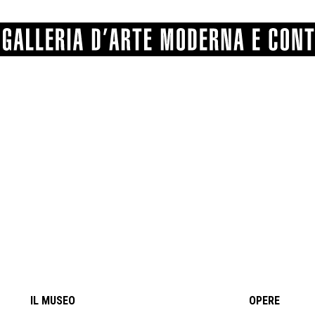
GRAFICA
COMUNALE
ANGELONI
PITTURA
BERTI
BONETTI
SCULTURA
CATARSINI
LEVY
STAMPA
LUCARELLI
LUPORINI
ALTRO
MARTINI
MASCHIE
MATRICI XILOGRAFICHE
MICHETTI
PARISI
FOTOGRAFIA
PIERACCINI
PREMIO V
SPOLTI
VARRAUD 
PROVENIENZE VARIE
IL MUSEO
OPERE