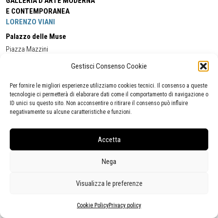
GALLERIA D'ARTE MODERNA
E CONTEMPORANEA
LORENZO VIANI
Palazzo delle Muse
Piazza Mazzini
55049 - Viareggio
Gestisci Consenso Cookie
Tel:
+39 0584 581118
Cell:
+39 338 5714978
(orario apertura Galleria)
Tel:
+39 0584 944580
(orario 09.00/13.00)
Per fornire le migliori esperienze utilizziamo cookies tecnici. Il consenso a queste
Email:
gamc@comune.viareggio.lu.it
tecnologie ci permetterà di elaborare dati come il comportamento di navigazione o
ID unici su questo sito. Non acconsentire o ritirare il consenso può influire
negativamente su alcune caratteristiche e funzioni.
Dichiarazione di accessibilità
Segnalazione di inaccessibilità
Accetta
Politica della privacy
Statistiche
Nega
Visualizza le preferenze
Cookie Policy
Privacy policy