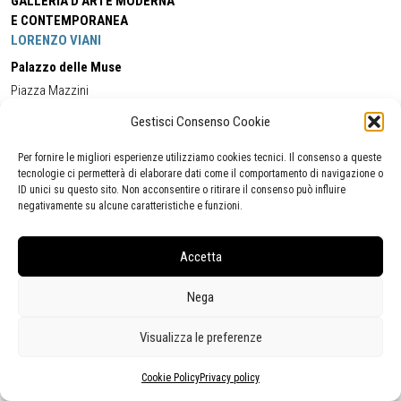
GALLERIA D'ARTE MODERNA
E CONTEMPORANEA
LORENZO VIANI
Palazzo delle Muse
Piazza Mazzini
55049 - Viareggio
Gestisci Consenso Cookie
Tel:
+39 0584 581118
Cell:
+39 338 5714978
(orario apertura Galleria)
Tel:
+39 0584 944580
(orario 09.00/13.00)
Per fornire le migliori esperienze utilizziamo cookies tecnici. Il consenso a queste
Email:
gamc@comune.viareggio.lu.it
tecnologie ci permetterà di elaborare dati come il comportamento di navigazione o
ID unici su questo sito. Non acconsentire o ritirare il consenso può influire
negativamente su alcune caratteristiche e funzioni.
Dichiarazione di accessibilità
Segnalazione di inaccessibilità
Accetta
Politica della privacy
Statistiche
Nega
Visualizza le preferenze
Cookie Policy
Privacy policy