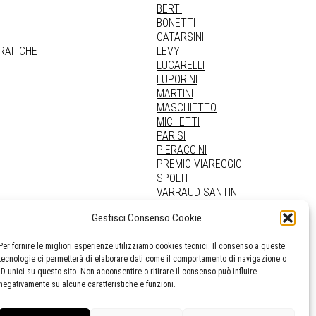
BERTI
BONETTI
CATARSINI
GRAFICHE
LEVY
LUCARELLI
LUPORINI
MARTINI
MASCHIETTO
MICHETTI
PARISI
PIERACCINI
PREMIO VIAREGGIO
SPOLTI
VARRAUD SANTINI
PROVENIENZE VARIE
Gestisci Consenso Cookie
Per fornire le migliori esperienze utilizziamo cookies tecnici. Il consenso a queste
tecnologie ci permetterà di elaborare dati come il comportamento di navigazione o
ID unici su questo sito. Non acconsentire o ritirare il consenso può influire
negativamente su alcune caratteristiche e funzioni.