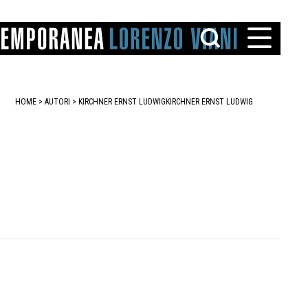
HOME
>
AUTORI
> KIRCHNER ERNST LUDWIG
KIRCHNER ERNST LUDWIG
TTO
IAREGGIO
SANTINI