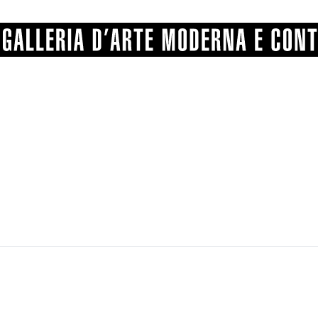
GRAFICA
COMUNALE
ANGELONI
PITTURA
BERTI
BONETTI
SCULTURA
CATARSINI
LEVY
STAMPA
LUCARELLI
LUPORINI
ALTRO
MARTINI
MASCHIE
MATRICI XILOGRAFICHE
MICHETTI
PARISI
FOTOGRAFIA
PIERACCINI
PREMIO V
SPOLTI
VARRAUD 
PROVENIENZE VARIE