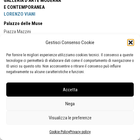
GALLERIA D'ARTE MODERNA
E CONTEMPORANEA
LORENZO VIANI
Palazzo delle Muse
Piazza Mazzini
55049 - Viareggio
Gestisci Consenso Cookie
Tel:
+39 0584 581118
Cell:
+39 338 5714978
(orario apertura Galleria)
Tel:
+39 0584 944580
(orario 09.00/13.00)
Per fornire le migliori esperienze utilizziamo cookies tecnici. Il consenso a queste
Email:
gamc@comune.viareggio.lu.it
tecnologie ci permetterà di elaborare dati come il comportamento di navigazione o
ID unici su questo sito. Non acconsentire o ritirare il consenso può influire
negativamente su alcune caratteristiche e funzioni.
Dichiarazione di accessibilità
Segnalazione di inaccessibilità
Accetta
Politica della privacy
Statistiche
Nega
Visualizza le preferenze
Cookie Policy
Privacy policy