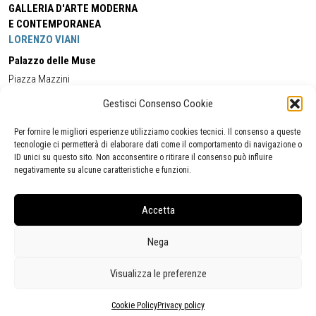
GALLERIA D'ARTE MODERNA
E CONTEMPORANEA
LORENZO VIANI
Palazzo delle Muse
Piazza Mazzini
55049 - Viareggio
Gestisci Consenso Cookie
Tel:
+39 0584 581118
Cell:
+39 338 5714978
(orario apertura Galleria)
Tel:
+39 0584 944580
(orario 09.00/13.00)
Per fornire le migliori esperienze utilizziamo cookies tecnici. Il consenso a queste
Email:
gamc@comune.viareggio.lu.it
tecnologie ci permetterà di elaborare dati come il comportamento di navigazione o
ID unici su questo sito. Non acconsentire o ritirare il consenso può influire
negativamente su alcune caratteristiche e funzioni.
Dichiarazione di accessibilità
Segnalazione di inaccessibilità
Accetta
Politica della privacy
Statistiche
Nega
Visualizza le preferenze
Cookie Policy
Privacy policy