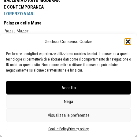
GALLERIA D'ARTE MODERNA
E CONTEMPORANEA
LORENZO VIANI
Palazzo delle Muse
Piazza Mazzini
55049 - Viareggio
Gestisci Consenso Cookie
Tel:
+39 0584 581118
Cell:
+39 338 5714978
(orario apertura Galleria)
Tel:
+39 0584 944580
(orario 09.00/13.00)
Per fornire le migliori esperienze utilizziamo cookies tecnici. Il consenso a queste
Email:
gamc@comune.viareggio.lu.it
tecnologie ci permetterà di elaborare dati come il comportamento di navigazione o
ID unici su questo sito. Non acconsentire o ritirare il consenso può influire
negativamente su alcune caratteristiche e funzioni.
Dichiarazione di accessibilità
Segnalazione di inaccessibilità
Accetta
Politica della privacy
Statistiche
Nega
Visualizza le preferenze
Cookie Policy
Privacy policy