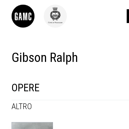
Gibson Ralph
INFO
CONTATTI
DIDATTICA
SHOP
LE COLLEZIONI
OPERE
GLI AUTORI
LORENZO VIANI
ALTRO
MOSTRE
EVENTI
PALAZZO DELLE MUSE