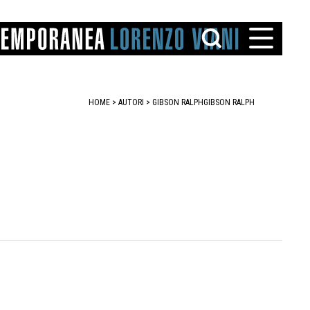
HOME
>
AUTORI
> GIBSON RALPH
GIBSON RALPH
TTO
IAREGGIO
SANTINI