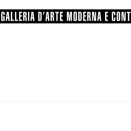
GRAFICA
COMUNALE
ANGELONI
PITTURA
BERTI
BONETTI
SCULTURA
CATARSINI
LEVY
STAMPA
LUCARELLI
LUPORINI
ALTRO
MARTINI
MASCHIE
MATRICI XILOGRAFICHE
MICHETTI
PARISI
FOTOGRAFIA
PIERACCINI
PREMIO V
SPOLTI
VARRAUD 
PROVENIENZE VARIE