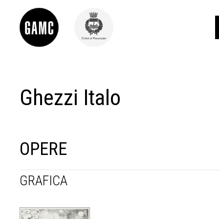
Ghezzi Italo
INFO
CONTATTI
DIDATTICA
SHOP
LE COLLEZIONI
OPERE
GLI AUTORI
LORENZO VIANI
GRAFICA
MOSTRE
EVENTI
PALAZZO DELLE MUSE