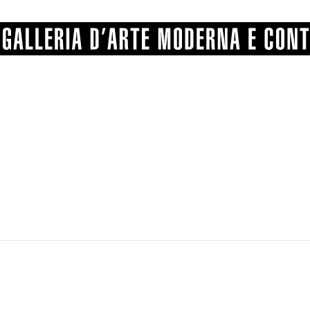
GRAFICA
COMUNALE
ANGELONI
PITTURA
BERTI
BONETTI
SCULTURA
CATARSINI
LEVY
STAMPA
LUCARELLI
LUPORINI
ALTRO
MARTINI
MASCHIE
MATRICI XILOGRAFICHE
MICHETTI
PARISI
FOTOGRAFIA
PIERACCINI
PREMIO V
SPOLTI
VARRAUD 
PROVENIENZE VARIE