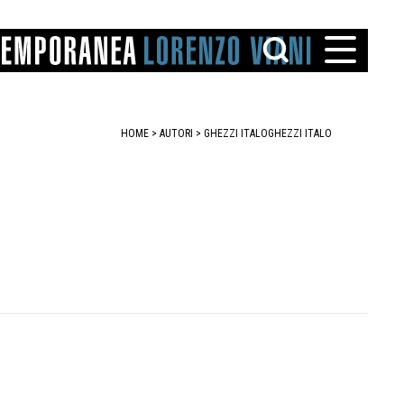
HOME
>
AUTORI
> GHEZZI ITALO
GHEZZI ITALO
TTO
IAREGGIO
SANTINI