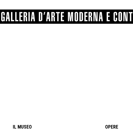
GRAFICA
COMUNALE
ANGELONI
PITTURA
BERTI
BONETTI
SCULTURA
CATARSINI
LEVY
STAMPA
LUCARELLI
LUPORINI
ALTRO
MARTINI
MASCHIE
MATRICI XILOGRAFICHE
MICHETTI
PARISI
FOTOGRAFIA
PIERACCINI
PREMIO V
SPOLTI
VARRAUD 
PROVENIENZE VARIE
IL MUSEO
OPERE