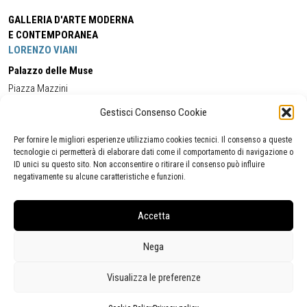
GALLERIA D'ARTE MODERNA
E CONTEMPORANEA
LORENZO VIANI
Palazzo delle Muse
Piazza Mazzini
55049 - Viareggio
Gestisci Consenso Cookie
Tel:
+39 0584 581118
Cell:
+39 338 5714978
(orario apertura Galleria)
Tel:
+39 0584 944580
(orario 09.00/13.00)
Per fornire le migliori esperienze utilizziamo cookies tecnici. Il consenso a queste
Email:
gamc@comune.viareggio.lu.it
tecnologie ci permetterà di elaborare dati come il comportamento di navigazione o
ID unici su questo sito. Non acconsentire o ritirare il consenso può influire
negativamente su alcune caratteristiche e funzioni.
Dichiarazione di accessibilità
Segnalazione di inaccessibilità
Accetta
Politica della privacy
Statistiche
Nega
Visualizza le preferenze