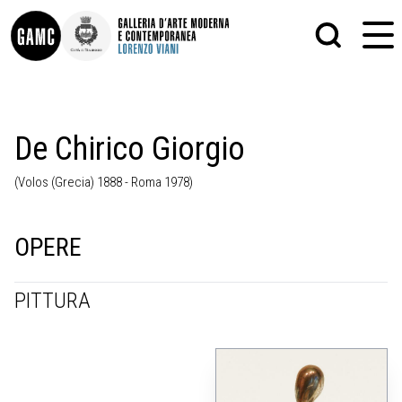
INFO
GRAFICA
De Chirico Giorgio
CONTATTI
PITTURA
DIDATTICA
SCULTURA
(Volos (Grecia) 1888 - Roma 1978)
SHOP
STAMPA
ALTRO
LE COLLEZIONI
MATRICI XILOGRAFICHE
GLI AUTORI
FOTOGRAFIA
OPERE
LORENZO VIANI
MOSTRE
PITTURA
EVENTI
PALAZZO DELLE MUSE