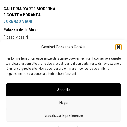
GALLERIA D'ARTE MODERNA
E CONTEMPORANEA
LORENZO VIANI
Palazzo delle Muse
Piazza Mazzini
55049 - Viareggio
Gestisci Consenso Cookie
Tel:
+39 0584 581118
Cell:
+39 338 5714978
(orario apertura Galleria)
Tel:
+39 0584 944580
(orario 09.00/13.00)
Per fornire le migliori esperienze utilizziamo cookies tecnici. Il consenso a queste
Email:
gamc@comune.viareggio.lu.it
tecnologie ci permetterà di elaborare dati come il comportamento di navigazione o
ID unici su questo sito. Non acconsentire o ritirare il consenso può influire
negativamente su alcune caratteristiche e funzioni.
Dichiarazione di accessibilità
Segnalazione di inaccessibilità
Accetta
Politica della privacy
Statistiche
Nega
Visualizza le preferenze