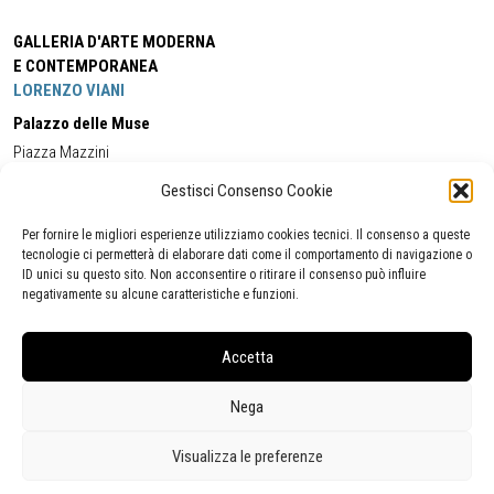
GALLERIA D'ARTE MODERNA
E CONTEMPORANEA
LORENZO VIANI
Palazzo delle Muse
Piazza Mazzini
55049 - Viareggio
Gestisci Consenso Cookie
Tel:
+39 0584 581118
Cell:
+39 338 5714978
(orario apertura Galleria)
Tel:
+39 0584 944580
(orario 09.00/13.00)
Per fornire le migliori esperienze utilizziamo cookies tecnici. Il consenso a queste
Email:
gamc@comune.viareggio.lu.it
tecnologie ci permetterà di elaborare dati come il comportamento di navigazione o
ID unici su questo sito. Non acconsentire o ritirare il consenso può influire
negativamente su alcune caratteristiche e funzioni.
Dichiarazione di accessibilità
Segnalazione di inaccessibilità
Accetta
Politica della privacy
Statistiche
Nega
Visualizza le preferenze