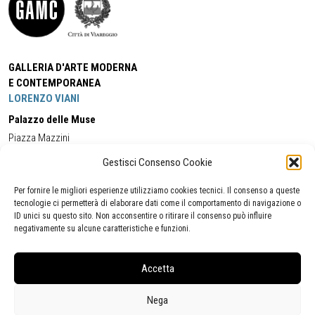
GALLERIA D'ARTE MODERNA
E CONTEMPORANEA
LORENZO VIANI
Palazzo delle Muse
Piazza Mazzini
55049 - Viareggio
Gestisci Consenso Cookie
Tel:
+39 0584 581118
Cell:
+39 338 5714978
(orario apertura Galleria)
Tel:
+39 0584 944580
(orario 09.00/13.00)
Per fornire le migliori esperienze utilizziamo cookies tecnici. Il consenso a queste
Email:
gamc@comune.viareggio.lu.it
tecnologie ci permetterà di elaborare dati come il comportamento di navigazione o
ID unici su questo sito. Non acconsentire o ritirare il consenso può influire
negativamente su alcune caratteristiche e funzioni.
Dichiarazione di accessibilità
Segnalazione di inaccessibilità
Accetta
Politica della privacy
Statistiche
Nega