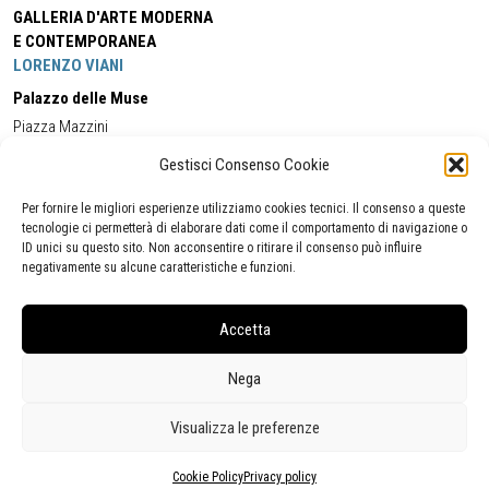
GALLERIA D'ARTE MODERNA
E CONTEMPORANEA
LORENZO VIANI
Palazzo delle Muse
Piazza Mazzini
55049 - Viareggio
Gestisci Consenso Cookie
Tel:
+39 0584 581118
Cell:
+39 338 5714978
(orario apertura Galleria)
Tel:
+39 0584 944580
(orario 09.00/13.00)
Per fornire le migliori esperienze utilizziamo cookies tecnici. Il consenso a queste
Email:
gamc@comune.viareggio.lu.it
tecnologie ci permetterà di elaborare dati come il comportamento di navigazione o
ID unici su questo sito. Non acconsentire o ritirare il consenso può influire
negativamente su alcune caratteristiche e funzioni.
Dichiarazione di accessibilità
Segnalazione di inaccessibilità
Accetta
Politica della privacy
Statistiche
Nega
Visualizza le preferenze
Cookie Policy
Privacy policy