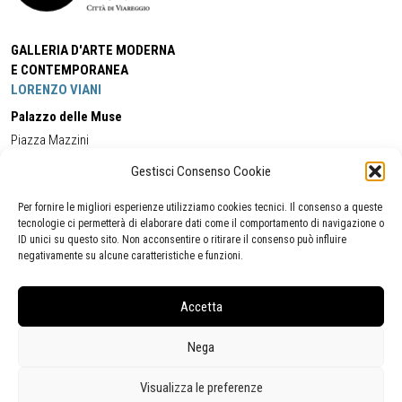
GALLERIA D'ARTE MODERNA
E CONTEMPORANEA
LORENZO VIANI
Palazzo delle Muse
Piazza Mazzini
55049 - Viareggio
Gestisci Consenso Cookie
Tel:
+39 0584 581118
Cell:
+39 338 5714978
(orario apertura Galleria)
Tel:
+39 0584 944580
(orario 09.00/13.00)
Per fornire le migliori esperienze utilizziamo cookies tecnici. Il consenso a queste
Email:
gamc@comune.viareggio.lu.it
tecnologie ci permetterà di elaborare dati come il comportamento di navigazione o
ID unici su questo sito. Non acconsentire o ritirare il consenso può influire
negativamente su alcune caratteristiche e funzioni.
Dichiarazione di accessibilità
Segnalazione di inaccessibilità
Accetta
Politica della privacy
Statistiche
Nega
Visualizza le preferenze