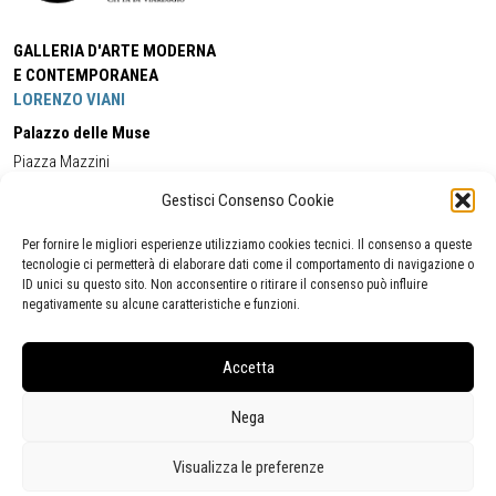
GALLERIA D'ARTE MODERNA
E CONTEMPORANEA
LORENZO VIANI
Palazzo delle Muse
Piazza Mazzini
55049 - Viareggio
Gestisci Consenso Cookie
Tel:
+39 0584 581118
Cell:
+39 338 5714978
(orario apertura Galleria)
Tel:
+39 0584 944580
(orario 09.00/13.00)
Per fornire le migliori esperienze utilizziamo cookies tecnici. Il consenso a queste
Email:
gamc@comune.viareggio.lu.it
tecnologie ci permetterà di elaborare dati come il comportamento di navigazione o
ID unici su questo sito. Non acconsentire o ritirare il consenso può influire
negativamente su alcune caratteristiche e funzioni.
Dichiarazione di accessibilità
Segnalazione di inaccessibilità
Accetta
Politica della privacy
Statistiche
Nega
Visualizza le preferenze