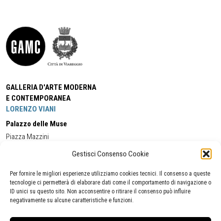
GALLERIA D'ARTE MODERNA
E CONTEMPORANEA
LORENZO VIANI
Palazzo delle Muse
Piazza Mazzini
55049 - Viareggio
Gestisci Consenso Cookie
Tel:
+39 0584 581118
Cell:
+39 338 5714978
(orario apertura Galleria)
Tel:
+39 0584 944580
(orario 09.00/13.00)
Per fornire le migliori esperienze utilizziamo cookies tecnici. Il consenso a queste
Email:
gamc@comune.viareggio.lu.it
tecnologie ci permetterà di elaborare dati come il comportamento di navigazione o
ID unici su questo sito. Non acconsentire o ritirare il consenso può influire
negativamente su alcune caratteristiche e funzioni.
Dichiarazione di accessibilità