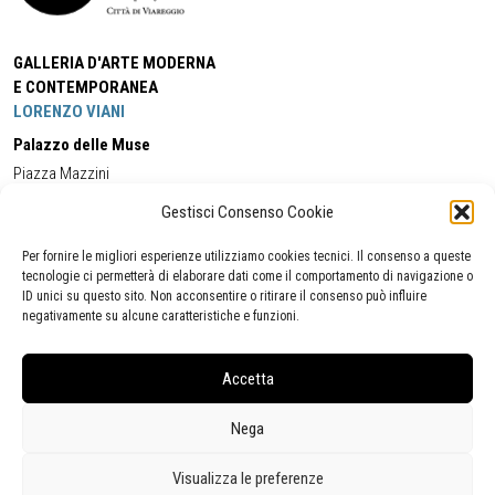
GALLERIA D'ARTE MODERNA
E CONTEMPORANEA
LORENZO VIANI
Palazzo delle Muse
Piazza Mazzini
55049 - Viareggio
Gestisci Consenso Cookie
Tel:
+39 0584 581118
Cell:
+39 338 5714978
(orario apertura Galleria)
Tel:
+39 0584 944580
(orario 09.00/13.00)
Per fornire le migliori esperienze utilizziamo cookies tecnici. Il consenso a queste
Email:
gamc@comune.viareggio.lu.it
tecnologie ci permetterà di elaborare dati come il comportamento di navigazione o
ID unici su questo sito. Non acconsentire o ritirare il consenso può influire
negativamente su alcune caratteristiche e funzioni.
Dichiarazione di accessibilità
Segnalazione di inaccessibilità
Accetta
Politica della privacy
Statistiche
Nega
Visualizza le preferenze