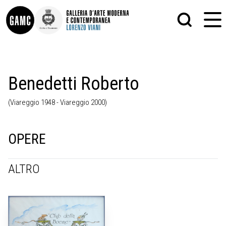
INFO
GRAFICA
Benedetti Roberto
CONTATTI
PITTURA
DIDATTICA
SCULTURA
(Viareggio 1948 - Viareggio 2000)
SHOP
STAMPA
ALTRO
LE COLLEZIONI
MATRICI XILOGRAFICHE
GLI AUTORI
FOTOGRAFIA
OPERE
LORENZO VIANI
MOSTRE
ALTRO
EVENTI
PALAZZO DELLE MUSE