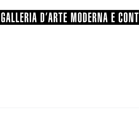
GRAFICA
COMUNALE
ANGELONI
PITTURA
BERTI
BONETTI
SCULTURA
CATARSINI
LEVY
STAMPA
LUCARELLI
LUPORINI
ALTRO
MARTINI
MASCHIE
MATRICI XILOGRAFICHE
MICHETTI
PARISI
FOTOGRAFIA
PIERACCINI
PREMIO V
SPOLTI
VARRAUD 
PROVENIENZE VARIE