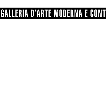
GRAFICA
COMUNALE
ANGELONI
PITTURA
BERTI
BONETTI
SCULTURA
CATARSINI
LEVY
STAMPA
LUCARELLI
LUPORINI
ALTRO
MARTINI
MASCHIE
MATRICI XILOGRAFICHE
MICHETTI
PARISI
FOTOGRAFIA
PIERACCINI
PREMIO V
SPOLTI
VARRAUD 
PROVENIENZE VARIE