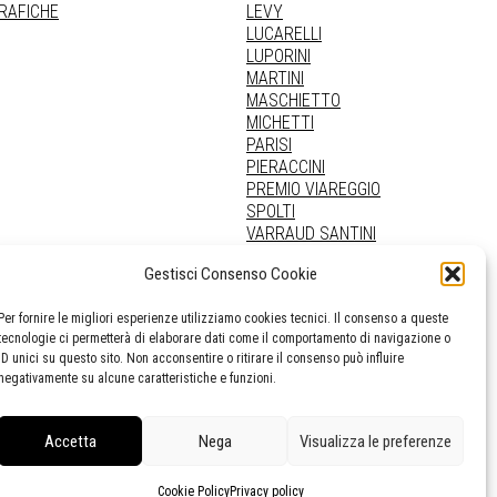
GRAFICHE
LEVY
LUCARELLI
LUPORINI
MARTINI
MASCHIETTO
MICHETTI
PARISI
PIERACCINI
PREMIO VIAREGGIO
SPOLTI
VARRAUD SANTINI
PROVENIENZE VARIE
Gestisci Consenso Cookie
Per fornire le migliori esperienze utilizziamo cookies tecnici. Il consenso a queste
tecnologie ci permetterà di elaborare dati come il comportamento di navigazione o
ID unici su questo sito. Non acconsentire o ritirare il consenso può influire
negativamente su alcune caratteristiche e funzioni.
Accetta
Nega
Visualizza le preferenze
Cookie Policy
Privacy policy