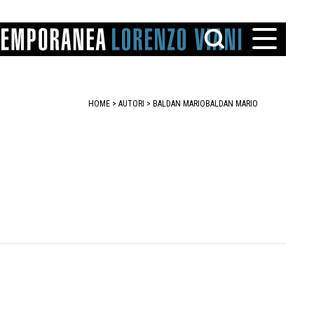
HOME
>
AUTORI
> BALDAN MARIO
BALDAN MARIO
TTO
IAREGGIO
SANTINI