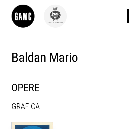
Baldan Mario
INFO
CONTATTI
DIDATTICA
SHOP
LE COLLEZIONI
OPERE
GLI AUTORI
LORENZO VIANI
GRAFICA
MOSTRE
EVENTI
PALAZZO DELLE MUSE