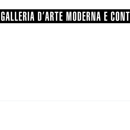
GRAFICA
COMUNALE
ANGELONI
PITTURA
BERTI
BONETTI
SCULTURA
CATARSINI
LEVY
STAMPA
LUCARELLI
LUPORINI
ALTRO
MARTINI
MASCHIE
MATRICI XILOGRAFICHE
MICHETTI
PARISI
FOTOGRAFIA
PIERACCINI
PREMIO V
SPOLTI
VARRAUD 
PROVENIENZE VARIE