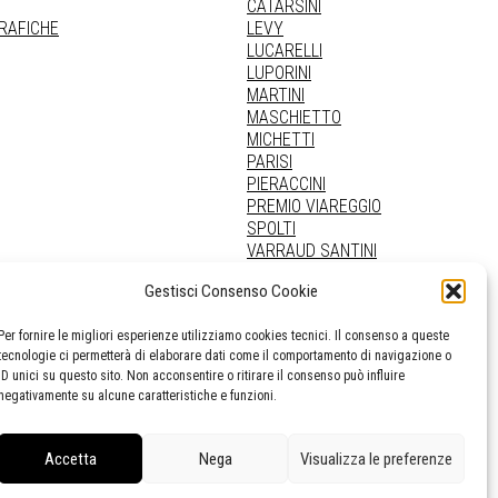
CATARSINI
GRAFICHE
LEVY
LUCARELLI
LUPORINI
MARTINI
MASCHIETTO
MICHETTI
PARISI
PIERACCINI
PREMIO VIAREGGIO
SPOLTI
VARRAUD SANTINI
PROVENIENZE VARIE
Gestisci Consenso Cookie
Per fornire le migliori esperienze utilizziamo cookies tecnici. Il consenso a queste
tecnologie ci permetterà di elaborare dati come il comportamento di navigazione o
ID unici su questo sito. Non acconsentire o ritirare il consenso può influire
negativamente su alcune caratteristiche e funzioni.
Accetta
Nega
Visualizza le preferenze