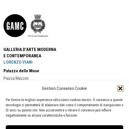
GALLERIA D'ARTE MODERNA
E CONTEMPORANEA
LORENZO VIANI
Palazzo delle Muse
Piazza Mazzini
55049 - Viareggio
Gestisci Consenso Cookie
Tel:
+39 0584 581118
Cell:
+39 338 5714978
(orario apertura Galleria)
Tel:
+39 0584 944580
(orario 09.00/13.00)
Per fornire le migliori esperienze utilizziamo cookies tecnici. Il consenso a queste
Email:
gamc@comune.viareggio.lu.it
tecnologie ci permetterà di elaborare dati come il comportamento di navigazione o
ID unici su questo sito. Non acconsentire o ritirare il consenso può influire
negativamente su alcune caratteristiche e funzioni.
Dichiarazione di accessibilità
Segnalazione di inaccessibilità