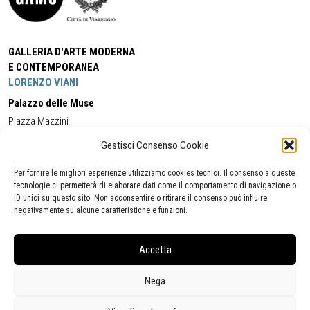
GALLERIA D'ARTE MODERNA
E CONTEMPORANEA
LORENZO VIANI
Palazzo delle Muse
Piazza Mazzini
55049 - Viareggio
Gestisci Consenso Cookie
Tel:
+39 0584 581118
Cell:
+39 338 5714978
(orario apertura Galleria)
Tel:
+39 0584 944580
(orario 09.00/13.00)
Per fornire le migliori esperienze utilizziamo cookies tecnici. Il consenso a queste
Email:
gamc@comune.viareggio.lu.it
tecnologie ci permetterà di elaborare dati come il comportamento di navigazione o
ID unici su questo sito. Non acconsentire o ritirare il consenso può influire
negativamente su alcune caratteristiche e funzioni.
Dichiarazione di accessibilità
Segnalazione di inaccessibilità
Accetta
Politica della privacy
Statistiche
Nega