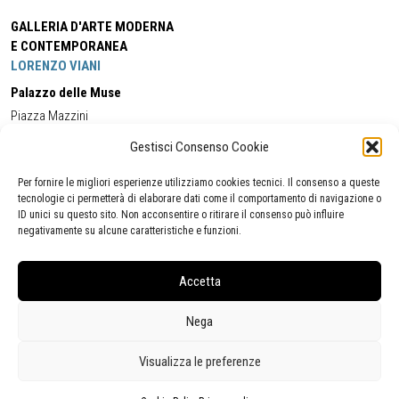
GALLERIA D'ARTE MODERNA
E CONTEMPORANEA
LORENZO VIANI
Palazzo delle Muse
Piazza Mazzini
55049 - Viareggio
Gestisci Consenso Cookie
Tel:
+39 0584 581118
Cell:
+39 338 5714978
(orario apertura Galleria)
Tel:
+39 0584 944580
(orario 09.00/13.00)
Per fornire le migliori esperienze utilizziamo cookies tecnici. Il consenso a queste
Email:
gamc@comune.viareggio.lu.it
tecnologie ci permetterà di elaborare dati come il comportamento di navigazione o
ID unici su questo sito. Non acconsentire o ritirare il consenso può influire
negativamente su alcune caratteristiche e funzioni.
Dichiarazione di accessibilità
Segnalazione di inaccessibilità
Accetta
Politica della privacy
Statistiche
Nega
Visualizza le preferenze