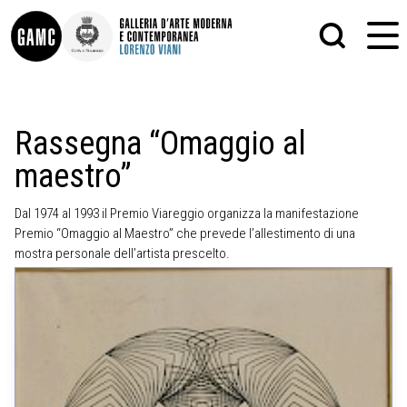
INFO
GRAFICA
Rassegna “Omaggio al
CONTATTI
PITTURA
maestro”
DIDATTICA
SCULTURA
SHOP
STAMPA
ALTRO
Dal 1974 al 1993 il Premio Viareggio organizza la manifestazione
LE COLLEZIONI
MATRICI XILOGRAFICHE
Premio “Omaggio al Maestro” che prevede l’allestimento di una
GLI AUTORI
FOTOGRAFIA
mostra personale dell’artista prescelto.
LORENZO VIANI
MOSTRE
EVENTI
PALAZZO DELLE MUSE