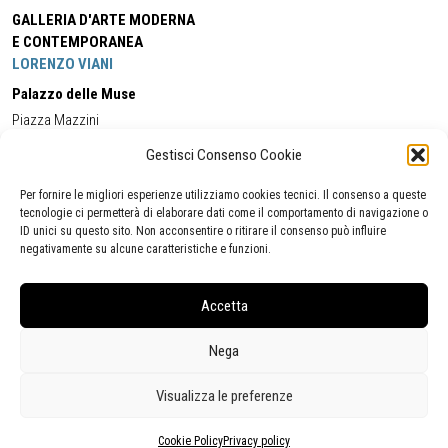
GALLERIA D'ARTE MODERNA
E CONTEMPORANEA
LORENZO VIANI
Palazzo delle Muse
Piazza Mazzini
55049 - Viareggio
Gestisci Consenso Cookie
Tel:
+39 0584 581118
Cell:
+39 338 5714978
(orario apertura Galleria)
Tel:
+39 0584 944580
(orario 09.00/13.00)
Per fornire le migliori esperienze utilizziamo cookies tecnici. Il consenso a queste
Email:
gamc@comune.viareggio.lu.it
tecnologie ci permetterà di elaborare dati come il comportamento di navigazione o
ID unici su questo sito. Non acconsentire o ritirare il consenso può influire
negativamente su alcune caratteristiche e funzioni.
Dichiarazione di accessibilità
Segnalazione di inaccessibilità
Accetta
Politica della privacy
Statistiche
Nega
Visualizza le preferenze
Cookie Policy
Privacy policy