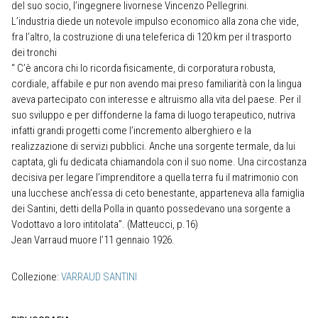
del suo socio, l’ingegnere livornese Vincenzo Pellegrini.
L’industria diede un notevole impulso economico alla zona che vide,
fra l’altro, la costruzione di una teleferica di 120 km per il trasporto
dei tronchi
“ C’è ancora chi lo ricorda fisicamente, di corporatura robusta,
cordiale, affabile e pur non avendo mai preso familiarità con la lingua
aveva partecipato con interesse e altruismo alla vita del paese. Per il
suo sviluppo e per diffonderne la fama di luogo terapeutico, nutriva
infatti grandi progetti come l’incremento alberghiero e la
realizzazione di servizi pubblici. Anche una sorgente termale, da lui
captata, gli fu dedicata chiamandola con il suo nome. Una circostanza
decisiva per legare l’imprenditore a quella terra fu il matrimonio con
una lucchese anch’essa di ceto benestante, apparteneva alla famiglia
dei Santini, detti della Polla in quanto possedevano una sorgente a
Vodottavo a loro intitolata”. (Matteucci, p.16)
Jean Varraud muore l’11 gennaio 1926.
Collezione:
VARRAUD SANTINI