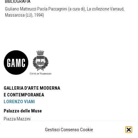
BIBLIOGRAFIA
Giuliano Matteucci Paola Paccagnini (a cura di), La collezione Varraud,
Massarosa (LU), 1994)
GALLERIA D'ARTE MODERNA
E CONTEMPORANEA
LORENZO VIANI
Palazzo delle Muse
Piazza Mazzini
55049 - Viareggio
Gestisci Consenso Cookie
Tel:
+39 0584 581118
Cell:
+39 338 5714978
(orario apertura Galleria)