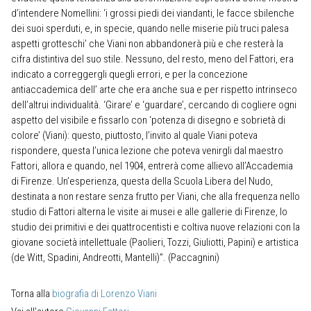
d’intendere Nomellini: ‘i grossi piedi dei viandanti, le facce sbilenche
dei suoi sperduti, e, in specie, quando nelle miserie più truci palesa
aspetti grotteschi’ che Viani non abbandonerà più e che resterà la
cifra distintiva del suo stile. Nessuno, del resto, meno del Fattori, era
indicato a correggergli quegli errori, e per la concezione
antiaccademica dell’ arte che era anche sua e per rispetto intrinseco
dell’altrui individualità. ‘Girare’ e ‘guardare’, cercando di cogliere ogni
aspetto del visibile e fissarlo con ‘potenza di disegno e sobrietà di
colore’ (Viani): questo, piuttosto, l’invito al quale Viani poteva
rispondere, questa l’unica lezione che poteva venirgli dal maestro
Fattori, allora e quando, nel 1904, entrerà come allievo all’Accademia
di Firenze. Un’esperienza, questa della Scuola Libera del Nudo,
destinata a non restare senza frutto per Viani, che alla frequenza nello
studio di Fattori alterna le visite ai musei e alle gallerie di Firenze, lo
studio dei primitivi e dei quattrocentisti e coltiva nuove relazioni con la
giovane società intellettuale (Paolieri, Tozzi, Giuliotti, Papini) e artistica
(de Witt, Spadini, Andreotti, Mantelli)”. (Paccagnini)
Torna alla
biografia di Lorenzo Viani