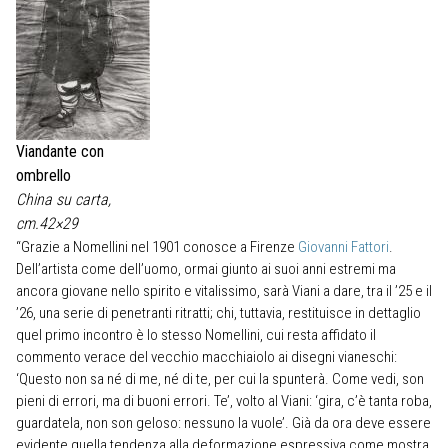
Viandante con
ombrello
China su carta,
cm.42×29
“Grazie a Nomellini nel 1901 conosce a Firenze
Giovanni Fattori
.
Dell’artista come dell’uomo, ormai giunto ai suoi anni estremi ma
ancora giovane nello spirito e vitalissimo, sarà Viani a dare, tra il ’25 e il
’26, una serie di penetranti ritratti; chi, tuttavia, restituisce in dettaglio
quel primo incontro è lo stesso Nomellini, cui resta affidato il
commento verace del vecchio macchiaiolo ai disegni vianeschi:
‘Questo non sa né di me, né di te, per cui la spunterà. Come vedi, son
pieni di errori, ma di buoni errori. Te’, volto al Viani: ‘gira, c’è tanta roba,
guardatela, non son geloso: nessuno la vuole’. Già da ora deve essere
evidente quella tendenza alla deformazione espressiva come mostra