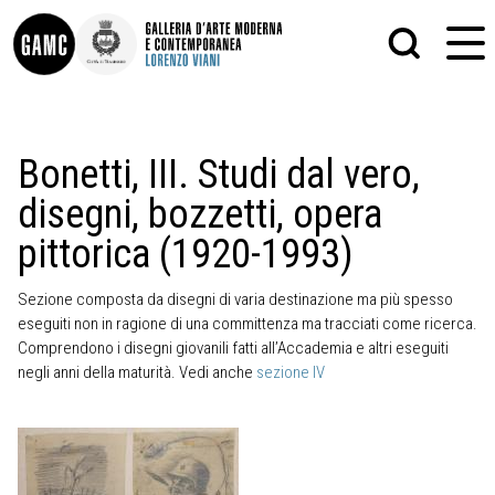
INFO
GRAFICA
Bonetti, III. Studi dal vero,
CONTATTI
PITTURA
disegni, bozzetti, opera
DIDATTICA
SCULTURA
SHOP
STAMPA
pittorica (1920-1993)
ALTRO
LE COLLEZIONI
MATRICI XILOGRAFICHE
GLI AUTORI
FOTOGRAFIA
Sezione composta da disegni di varia destinazione ma più spesso
LORENZO VIANI
eseguiti non in ragione di una committenza ma tracciati come ricerca.
Comprendono i disegni giovanili fatti all’Accademia e altri eseguiti
MOSTRE
negli anni della maturità. Vedi anche
sezione IV
EVENTI
PALAZZO DELLE MUSE