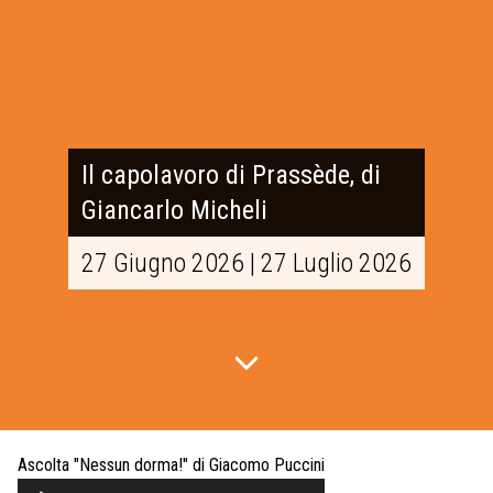
Il capolavoro di Prassède, di
Giancarlo Micheli
27 Giugno 2026 | 27 Luglio 2026
Ascolta "Nessun dorma!" di Giacomo Puccini
Audio