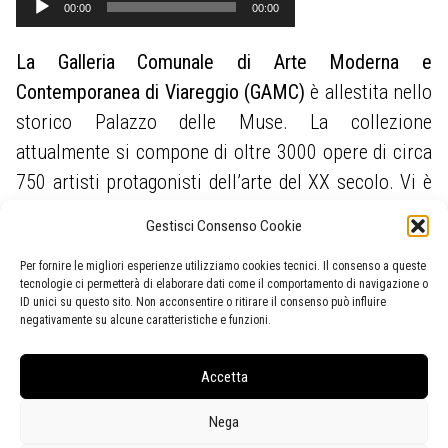
00:00
00:00
Player
La Galleria Comunale di Arte Moderna e
Contemporanea di Viareggio (GAMC)
è allestita nello
storico Palazzo delle Muse. La collezione
attualmente si compone di oltre 3000 opere di circa
750 artisti protagonisti dell’arte del XX secolo. Vi è
anche una significativa presenza di autori del luogo
Gestisci Consenso Cookie
o che hanno avuto legami di varia natura con questa
Per fornire le migliori esperienze utilizziamo cookies tecnici. Il consenso a queste
terra e di opere che hanno come soggetto i paesaggi
tecnologie ci permetterà di elaborare dati come il comportamento di navigazione o
locali. La GAMC possiede la più importante raccolta
ID unici su questo sito. Non acconsentire o ritirare il consenso può influire
negativamente su alcune caratteristiche e funzioni.
pubblica di opere di
Lorenzo Viani
, originale
esponente dell’Espressionismo europeo.
Accetta
Nega