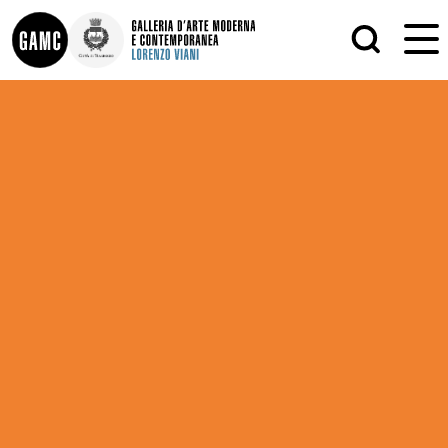
INFO
GRAFICA
CONTATTI
PITTURA
DIDATTICA
SCULTURA
SHOP
STAMPA
ALTRO
LE COLLEZIONI
MATRICI XILOGRAFICHE
GLI AUTORI
FOTOGRAFIA
LORENZO VIANI
MOSTRE
EVENTI
PALAZZO DELLE MUSE