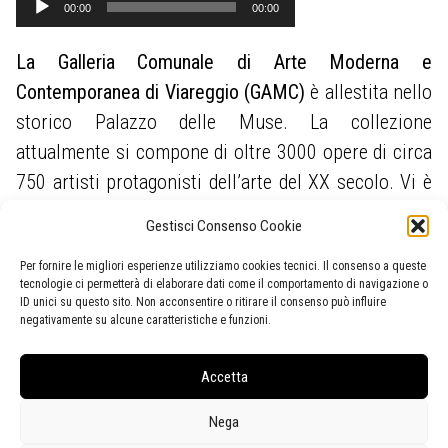
00:00
00:00
Player
La Galleria Comunale di Arte Moderna e
Contemporanea di Viareggio (GAMC)
è allestita nello
storico Palazzo delle Muse. La collezione
attualmente si compone di oltre 3000 opere di circa
750 artisti protagonisti dell’arte del XX secolo. Vi è
anche una significativa presenza di autori del luogo
Gestisci Consenso Cookie
o che hanno avuto legami di varia natura con questa
Per fornire le migliori esperienze utilizziamo cookies tecnici. Il consenso a queste
terra e di opere che hanno come soggetto i paesaggi
tecnologie ci permetterà di elaborare dati come il comportamento di navigazione o
locali. La GAMC possiede la più importante raccolta
ID unici su questo sito. Non acconsentire o ritirare il consenso può influire
negativamente su alcune caratteristiche e funzioni.
pubblica di opere di
Lorenzo Viani
, originale
esponente dell’Espressionismo europeo.
Accetta
Nega