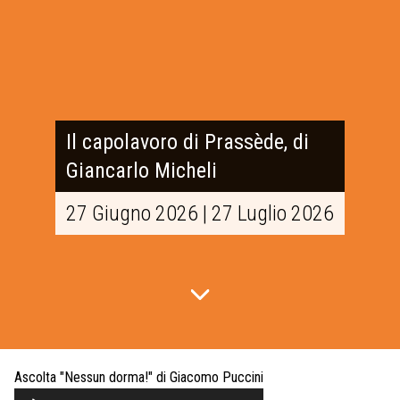
Il capolavoro di Prassède, di
Giancarlo Micheli
27 Giugno 2026 | 27 Luglio 2026
Ascolta "Nessun dorma!" di Giacomo Puccini
Audio