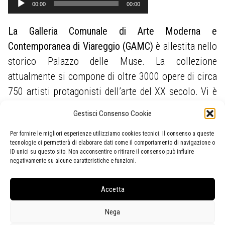
00:00
00:00
Player
La Galleria Comunale di Arte Moderna e
Contemporanea di Viareggio (GAMC)
è allestita nello
storico Palazzo delle Muse. La collezione
attualmente si compone di oltre 3000 opere di circa
750 artisti protagonisti dell’arte del XX secolo. Vi è
anche una significativa presenza di autori del luogo
Gestisci Consenso Cookie
o che hanno avuto legami di varia natura con questa
Per fornire le migliori esperienze utilizziamo cookies tecnici. Il consenso a queste
terra e di opere che hanno come soggetto i paesaggi
tecnologie ci permetterà di elaborare dati come il comportamento di navigazione o
locali. La GAMC possiede la più importante raccolta
ID unici su questo sito. Non acconsentire o ritirare il consenso può influire
negativamente su alcune caratteristiche e funzioni.
pubblica di opere di
Lorenzo Viani
, originale
esponente dell’Espressionismo europeo.
Accetta
Nega