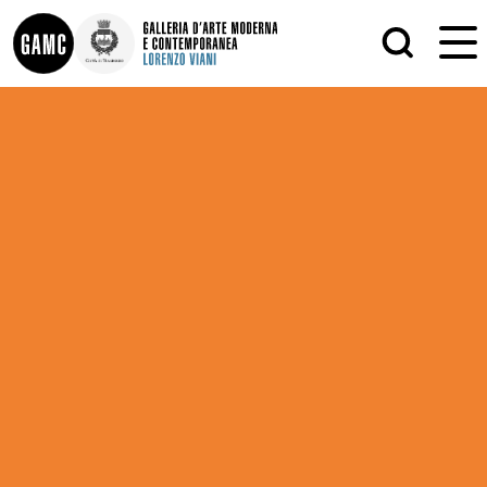
INFO
GRAFICA
CONTATTI
PITTURA
DIDATTICA
SCULTURA
SHOP
STAMPA
ALTRO
LE COLLEZIONI
MATRICI XILOGRAFICHE
GLI AUTORI
FOTOGRAFIA
LORENZO VIANI
MOSTRE
EVENTI
PALAZZO DELLE MUSE