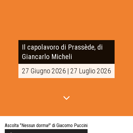
Il capolavoro di Prassède, di
Giancarlo Micheli
27 Giugno 2026 | 27 Luglio 2026
Ascolta "Nessun dorma!" di Giacomo Puccini
Audio