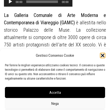
00:00
00:00
Player
La Galleria Comunale di Arte Moderna e
Contemporanea di Viareggio (GAMC)
è allestita nello
storico Palazzo delle Muse. La collezione
attualmente si compone di oltre 3000 opere di circa
750 artisti protagonisti dell’arte del XX secolo. Vi è
anche una significativa presenza di autori del luogo
Gestisci Consenso Cookie
o che hanno avuto legami di varia natura con questa
Per fornire le migliori esperienze utilizziamo cookies tecnici. Il consenso a queste
terra e di opere che hanno come soggetto i paesaggi
tecnologie ci permetterà di elaborare dati come il comportamento di navigazione o
locali. La GAMC possiede la più importante raccolta
ID unici su questo sito. Non acconsentire o ritirare il consenso può influire
negativamente su alcune caratteristiche e funzioni.
pubblica di opere di
Lorenzo Viani
, originale
esponente dell’Espressionismo europeo.
Accetta
Nega