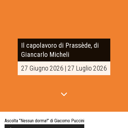
Il capolavoro di Prassède, di
Giancarlo Micheli
27 Giugno 2026 | 27 Luglio 2026
Ascolta "Nessun dorma!" di Giacomo Puccini
Audio