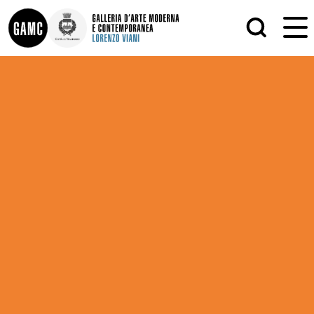
INFO
GRAFICA
CONTATTI
PITTURA
DIDATTICA
SCULTURA
SHOP
STAMPA
ALTRO
LE COLLEZIONI
MATRICI XILOGRAFICHE
GLI AUTORI
FOTOGRAFIA
LORENZO VIANI
MOSTRE
EVENTI
PALAZZO DELLE MUSE