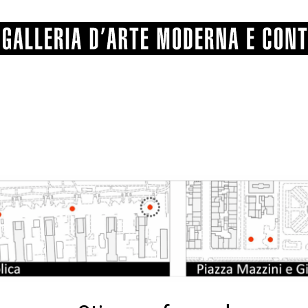
GRAFICA
COMUNALE
ANGELONI
PITTURA
BERTI
BONETTI
SCULTURA
CATARSINI
LEVY
STAMPA
LUCARELLI
LUPORINI
ALTRO
MARTINI
MASCHIE
MATRICI XILOGRAFICHE
MICHETTI
PARISI
FOTOGRAFIA
PIERACCINI
PREMIO V
SPOLTI
VARRAUD 
PROVENIENZE VARIE