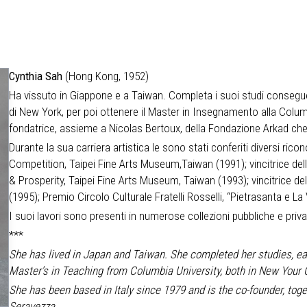
Cynthia Sah
(Hong Kong, 1952)
Ha vissuto in Giappone e a Taiwan. Completa i suoi studi consegu
di New York, per poi ottenere il Master in Insegnamento alla Columb
fondatrice, assieme a Nicolas Bertoux, della Fondazione Arkad ch
Durante la sua carriera artistica le sono stati conferiti diversi ric
Competition, Taipei Fine Arts Museum,Taiwan (1991); vincitrice d
& Prosperity, Taipei Fine Arts Museum, Taiwan (1993); vincitrice de
(1995); Premio Circolo Culturale Fratelli Rosselli, “Pietrasanta e La
I suoi lavori sono presenti in numerose collezioni pubbliche e priva
***
She has lived in Japan and Taiwan. She completed her studies, ea
Master’s in Teaching from Columbia University
,
both in New Your C
She has been based in Italy since 1979 and is the co-founder, toge
Seravezza.