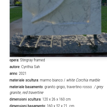
opera:
Stingray framed
autore
: Cynthia Sah
anno
: 2021
materiale
scultura
: marmo bianco /
white Corchia marble
materiale
basamento
: granito grigio, travertino rosso
/ grey
granite, red travertine
dimensioni scultura:
120 x 26 x 160 cm
dimensioni basamento:
160 x 52 x 21 cm