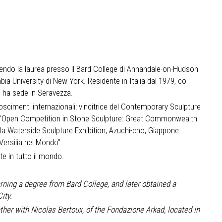
endo la laurea presso il Bard College di Annandale-on-Hudson
ia University di New York. Residente in Italia dal 1979, co-
e ha sede in Seravezza.
onoscimenti internazionali: vincitrice del Contemporary Sculpture
ell’Open Competition in Stone Sculpture: Great Commonwealth
lla Waterside Sculpture Exhibition, Azuchi-cho, Giappone
 Versilia nel Mondo”.
te in tutto il mondo.
rning a degree from Bard College, and later obtained a
ity.
ther with Nicolas Bertoux, of the Fondazione Arkad, located in