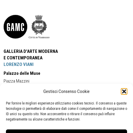
GALLERIA D'ARTE MODERNA
E CONTEMPORANEA
LORENZO VIANI
Palazzo delle Muse
Piazza Mazzini
55049 - Viareggio
Gestisci Consenso Cookie
Tel:
+39 0584 581118
Cell:
+39 338 5714978
(orario apertura Galleria)
Tel:
+39 0584 944580
(orario 09.00/13.00)
Per fornire le migliori esperienze utilizziamo cookies tecnici. Il consenso a queste
Email:
gamc@comune.viareggio.lu.it
tecnologie ci permetterà di elaborare dati come il comportamento di navigazione o
ID unici su questo sito. Non acconsentire o ritirare il consenso può influire
negativamente su alcune caratteristiche e funzioni.
Dichiarazione di accessibilità
Segnalazione di inaccessibilità