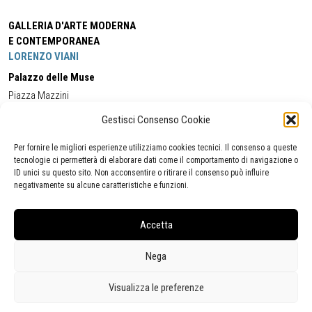
GALLERIA D'ARTE MODERNA
E CONTEMPORANEA
LORENZO VIANI
Palazzo delle Muse
Piazza Mazzini
55049 - Viareggio
Gestisci Consenso Cookie
Tel:
+39 0584 581118
Cell:
+39 338 5714978
(orario apertura Galleria)
Tel:
+39 0584 944580
(orario 09.00/13.00)
Per fornire le migliori esperienze utilizziamo cookies tecnici. Il consenso a queste
Email:
gamc@comune.viareggio.lu.it
tecnologie ci permetterà di elaborare dati come il comportamento di navigazione o
ID unici su questo sito. Non acconsentire o ritirare il consenso può influire
negativamente su alcune caratteristiche e funzioni.
Dichiarazione di accessibilità
Segnalazione di inaccessibilità
Accetta
Politica della privacy
Statistiche
Nega
Visualizza le preferenze