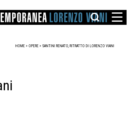
HOME
>
OPERE
> SANTINI RENATO, RITRATTO DI LORENZO VIANI
ani
TTO
IAREGGIO
SANTINI