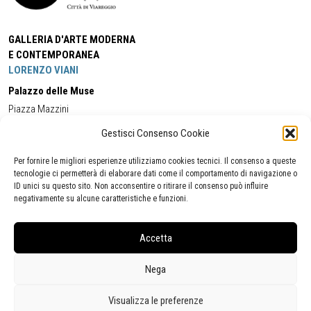
GALLERIA D'ARTE MODERNA
E CONTEMPORANEA
LORENZO VIANI
Palazzo delle Muse
Piazza Mazzini
55049 - Viareggio
Gestisci Consenso Cookie
Tel:
+39 0584 581118
Cell:
+39 338 5714978
(orario apertura Galleria)
Tel:
+39 0584 944580
(orario 09.00/13.00)
Per fornire le migliori esperienze utilizziamo cookies tecnici. Il consenso a queste
Email:
gamc@comune.viareggio.lu.it
tecnologie ci permetterà di elaborare dati come il comportamento di navigazione o
ID unici su questo sito. Non acconsentire o ritirare il consenso può influire
negativamente su alcune caratteristiche e funzioni.
Dichiarazione di accessibilità
Segnalazione di inaccessibilità
Accetta
Politica della privacy
Statistiche
Nega
Visualizza le preferenze