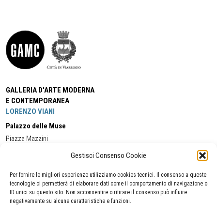
GALLERIA D'ARTE MODERNA
E CONTEMPORANEA
LORENZO VIANI
Palazzo delle Muse
Piazza Mazzini
55049 - Viareggio
Gestisci Consenso Cookie
Tel:
+39 0584 581118
Cell:
+39 338 5714978
(orario apertura Galleria)
Tel:
+39 0584 944580
(orario 09.00/13.00)
Per fornire le migliori esperienze utilizziamo cookies tecnici. Il consenso a queste
Email:
gamc@comune.viareggio.lu.it
tecnologie ci permetterà di elaborare dati come il comportamento di navigazione o
ID unici su questo sito. Non acconsentire o ritirare il consenso può influire
negativamente su alcune caratteristiche e funzioni.
Dichiarazione di accessibilità