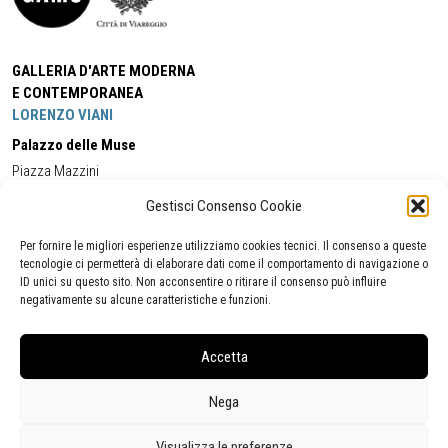
GALLERIA D'ARTE MODERNA
E CONTEMPORANEA
LORENZO VIANI
Palazzo delle Muse
Piazza Mazzini
55049 - Viareggio
Gestisci Consenso Cookie
Tel:
+39 0584 581118
Cell:
+39 338 5714978
(orario apertura Galleria)
Tel:
+39 0584 944580
(orario 09.00/13.00)
Per fornire le migliori esperienze utilizziamo cookies tecnici. Il consenso a queste
Email:
gamc@comune.viareggio.lu.it
tecnologie ci permetterà di elaborare dati come il comportamento di navigazione o
ID unici su questo sito. Non acconsentire o ritirare il consenso può influire
negativamente su alcune caratteristiche e funzioni.
Dichiarazione di accessibilità
Segnalazione di inaccessibilità
Accetta
Politica della privacy
Statistiche
Nega
Visualizza le preferenze