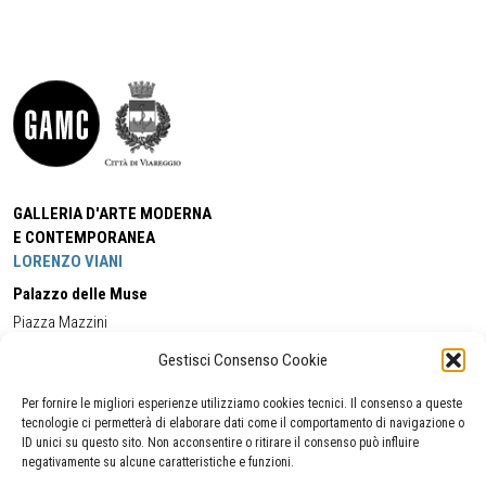
GALLERIA D'ARTE MODERNA
E CONTEMPORANEA
LORENZO VIANI
Palazzo delle Muse
Piazza Mazzini
55049 - Viareggio
Gestisci Consenso Cookie
Tel:
+39 0584 581118
Cell:
+39 338 5714978
(orario apertura Galleria)
Tel:
+39 0584 944580
(orario 09.00/13.00)
Per fornire le migliori esperienze utilizziamo cookies tecnici. Il consenso a queste
Email:
gamc@comune.viareggio.lu.it
tecnologie ci permetterà di elaborare dati come il comportamento di navigazione o
ID unici su questo sito. Non acconsentire o ritirare il consenso può influire
negativamente su alcune caratteristiche e funzioni.
Dichiarazione di accessibilità