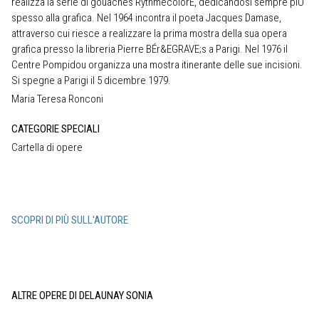
realizza la serie di gouaches RythmecolorÉ, dedicandosi sempre piÙ
spesso alla grafica. Nel 1964 incontra il poeta Jacques Damase,
attraverso cui riesce a realizzare la prima mostra della sua opera
grafica presso la libreria Pierre BÉr&EGRAVE;s a Parigi. Nel 1976 il
Centre Pompidou organizza una mostra itinerante delle sue incisioni.
Si spegne a Parigi il 5 dicembre 1979.
Maria Teresa Ronconi
CATEGORIE SPECIALI
Cartella di opere
SCOPRI DI PIÙ SULL'AUTORE
ALTRE OPERE DI DELAUNAY SONIA