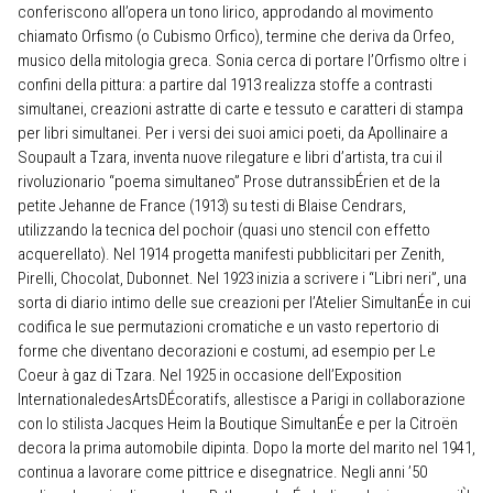
conferiscono all’opera un tono lirico, approdando al movimento
chiamato Orfismo (o Cubismo Orfico), termine che deriva da Orfeo,
musico della mitologia greca. Sonia cerca di portare l’Orfismo oltre i
confini della pittura: a partire dal 1913 realizza stoffe a contrasti
simultanei, creazioni astratte di carte e tessuto e caratteri di stampa
per libri simultanei. Per i versi dei suoi amici poeti, da Apollinaire a
Soupault a Tzara, inventa nuove rilegature e libri d’artista, tra cui il
rivoluzionario “poema simultaneo” Prose dutranssibÉrien et de la
petite Jehanne de France (1913) su testi di Blaise Cendrars,
utilizzando la tecnica del pochoir (quasi uno stencil con effetto
acquerellato). Nel 1914 progetta manifesti pubblicitari per Zenith,
Pirelli, Chocolat, Dubonnet. Nel 1923 inizia a scrivere i “Libri neri”, una
sorta di diario intimo delle sue creazioni per l’Atelier SimultanÉe in cui
codifica le sue permutazioni cromatiche e un vasto repertorio di
forme che diventano decorazioni e costumi, ad esempio per Le
Coeur à gaz di Tzara. Nel 1925 in occasione dell’Exposition
InternationaledesArtsDÉcoratifs, allestisce a Parigi in collaborazione
con lo stilista Jacques Heim la Boutique SimultanÉe e per la Citroën
decora la prima automobile dipinta. Dopo la morte del marito nel 1941,
continua a lavorare come pittrice e disegnatrice. Negli anni ’50