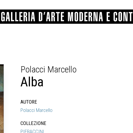
GRAFICA
COMUNALE
ANGELONI
PITTURA
BERTI
BONETTI
Polacci Marcello
SCULTURA
CATARSINI
LEVY
STAMPA
LUCARELLI
LUPORINI
Alba
ALTRO
MARTINI
MASCHIE
MATRICI XILOGRAFICHE
MICHETTI
PARISI
FOTOGRAFIA
PIERACCINI
PREMIO V
SPOLTI
VARRAUD 
AUTORE
PROVENIENZE VARIE
Polacci Marcello
COLLEZIONE
PIERACCINI